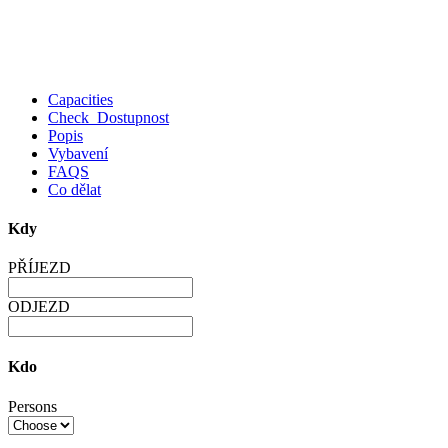
Capacities
Check Dostupnost
Popis
Vybavení
FAQS
Co dělat
Kdy
PŘÍJEZD
ODJEZD
Kdo
Persons