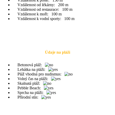
Vzdálenost k poště:
150 m
Vzdálenost od lékárny:
200 m
Vzdálenost od restaurace:
100 m
Vzdálenost k moři:
100 m
Vzdálenost k vodní sporty:
100 m
Údaje na pláži
Betonová pláž:
Lehátka na pláži:
Pláž vhodná pro nudismus:
Volný čas na pláži:
Skalnatá pláž:
Pebble Beach:
Sprcha na pláži:
Přírodní stín: