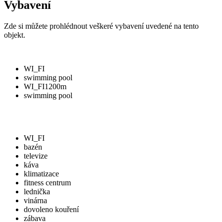
Vybavení
Zde si můžete prohlédnout veškeré vybavení uvedené na tento
objekt.
WI_FI
swimming pool
WI_FI
1200m
swimming pool
WI_FI
bazén
televize
káva
klimatizace
fitness centrum
lednička
vinárna
dovoleno kouření
zábava