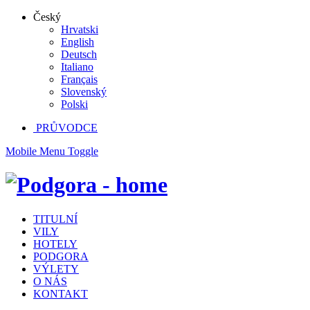
Český
Hrvatski
English
Deutsch
Italiano
Français
Slovenský
Polski
PRŮVODCE
Mobile Menu Toggle
TITULNÍ
VILY
HOTELY
PODGORA
VÝLETY
O NÁS
KONTAKT