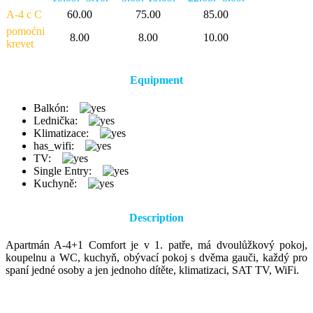
A-4 c C
60.00
75.00
85.00
pomoćni
8.00
8.00
10.00
krevet
Equipment
Balkón:
Lednička:
Klimatizace:
has_wifi:
TV:
Single Entry:
Kuchyně:
Description
Apartmán A-4+1 Comfort je v 1. patře, má dvoulůžkový pokoj,
koupelnu a WC, kuchyň, obývací pokoj s dvěma gauči, každý pro
spaní jedné osoby a jen jednoho dítěte, klimatizaci, SAT TV, WiFi.