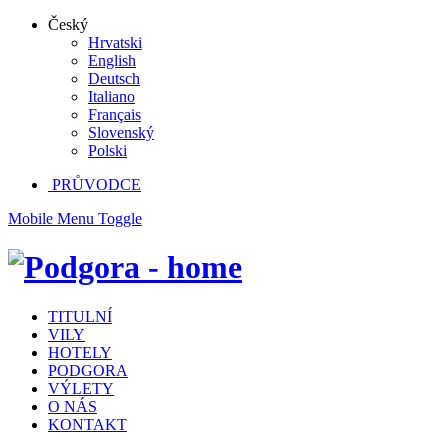
Český
Hrvatski
English
Deutsch
Italiano
Français
Slovenský
Polski
PRŮVODCE
Mobile Menu Toggle
TITULNÍ
VILY
HOTELY
PODGORA
VÝLETY
O NÁS
KONTAKT