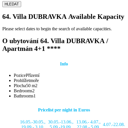
HLEDAT
64. Villa DUBRAVKA Available Kapacity
Please select dates to begin the search of available capacities.
O ubytování 64. Villa DUBRAVKA /
Apartmán 4+1 ****
Info
Pozice
Přízemí
Prohlížet
moře
Plocha
50 m2
Bedrooms
2
Bathrooms
1
Pricelist per night in Euros
16.05.-30.05.
,
30.05.-13.06.
,
13.06.- 4.07.
,
4.07.-22.08.
19.09.- 3.10.
5.09.-19.09.
22.08.- 5.09.