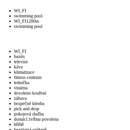
WI_FI
swimming pool
WI_FI
1200m
swimming pool
WI_FI
bazén
televize
káva
klimatizace
fitness centrum
lednička
vinárna
dovoleno kouření
zábava
bezpečné klenba
pick and drop
pokojová služba
domácí zvířata povolena
hřiště
bezplatná snídaně