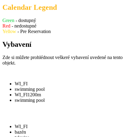
Calendar Legend
Green
- dostupný
Red
- nedostupné
Yellow
- Pre Reservation
Vybavení
Zde si můžete prohlédnout veškeré vybavení uvedené na tento
objekt.
WI_FI
swimming pool
WI_FI
1200m
swimming pool
WI_FI
bazén