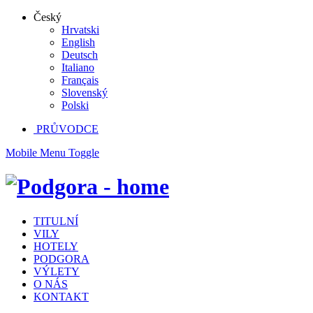
Český
Hrvatski
English
Deutsch
Italiano
Français
Slovenský
Polski
PRŮVODCE
Mobile Menu Toggle
TITULNÍ
VILY
HOTELY
PODGORA
VÝLETY
O NÁS
KONTAKT