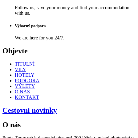
Follow us, save your money and find your accommodation
with us.
Výborný podpora
We are here for you 24/7.
Objevte
TITULNÍ
VILY
HOTELY
PODGORA
VÝLETY
O NÁS
KONTAKT
Cestovní novinky
O nás
Punta Tours má k dispozici více než 700 lůžek v místní ubytování v