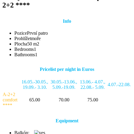
2+2 ****
Info
Pozice
První patro
Prohlížet
moře
Plocha
50 m2
Bedrooms
1
Bathrooms
1
Pricelist per night in Euros
16.05.-30.05.
,
30.05.-13.06.
,
13.06.- 4.07.
,
4.07.-22.08.
19.09.- 3.10.
5.09.-19.09.
22.08.- 5.09.
A-2+2
comfort
65.00
70.00
75.00
****
Equipment
Balkón: