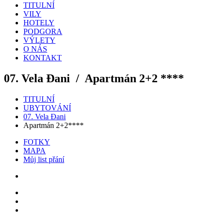
TITULNÍ
VILY
HOTELY
PODGORA
VÝLETY
O NÁS
KONTAKT
07. Vela Đani /
Apartmán 2+2 ****
TITULNÍ
UBYTOVÁNÍ
07. Vela Đani
Apartmán 2+2****
FOTKY
MAPA
Můj list přání