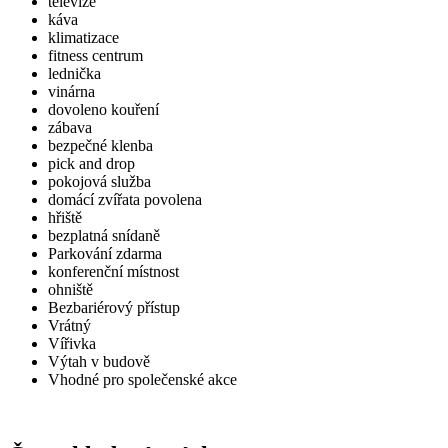
televize
káva
klimatizace
fitness centrum
lednička
vinárna
dovoleno kouření
zábava
bezpečné klenba
pick and drop
pokojová služba
domácí zvířata povolena
hřiště
bezplatná snídaně
Parkování zdarma
konferenční místnost
ohniště
Bezbariérový přístup
Vrátný
Vířivka
Výtah v budově
Vhodné pro společenské akce