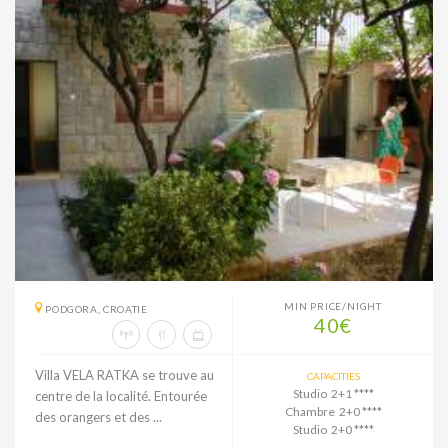
MIN PRICE/NIGHT
PODGORA, CROATIE
40€
Villa VELA RATKA se trouve au
CAPACITIES
Studio 2+1 ****
centre de la localité. Entourée
Chambre 2+0 ****
des orangers et des ...
Studio 2+0 ****