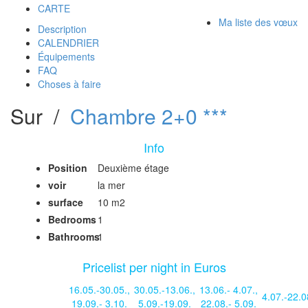
CARTE
Ma liste des vœux
Description
CALENDRIER
Équipements
FAQ
Choses à faire
Sur /
Chambre 2+0 ***
Info
Position
Deuxième étage
voir
la mer
surface
10 m2
Bedrooms
1
Bathrooms
1
Pricelist per night in Euros
16.05.-30.05.
,
30.05.-13.06.
,
13.06.- 4.07.
,
4.07.-22.0
19.09.- 3.10.
5.09.-19.09.
22.08.- 5.09.