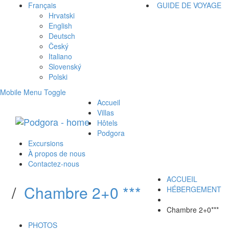
Français
GUIDE DE VOYAGE
Hrvatski
English
Deutsch
Český
Italiano
Slovenský
Polski
Mobile Menu Toggle
Accueil
Villas
Hôtels
Podgora
Excursions
À propos de nous
Contactez-nous
ACCUEIL
/
Chambre 2+0 ***
HÉBERGEMENT
Chambre 2+0***
PHOTOS