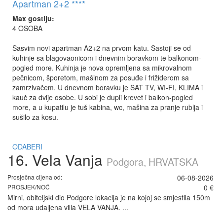
Apartman 2+2 ****
Max gostiju:
4 OSOBA
Sasvim novi apartman A2+2 na prvom katu. Sastoji se od
kuhinje sa blagovaonicom i dnevnim boravkom te balkonom-
pogled more. Kuhinja je nova opremljena sa mikrovalnom
pečnicom, šporetom, mašinom za posuđe i frižiderom sa
zamrzivačem. U dnevnom boravku je SAT TV, WI-FI, KLIMA i
kauč za dvije osobe. U sobi je dupli krevet i balkon-pogled
more, a u kupatilu je tuš kabina, wc, mašina za pranje rublja i
sušilo za kosu.
ODABERI
16. Vela Vanja
Podgora, HRVATSKA
Prosječna cijena od:
06-08-2026
PROSJEK/NOĆ
0 €
Mirni, obiteljski dio Podgore lokacija je na kojoj se smjestila 150m
od mora udaljena villa VELA VANJA. ...