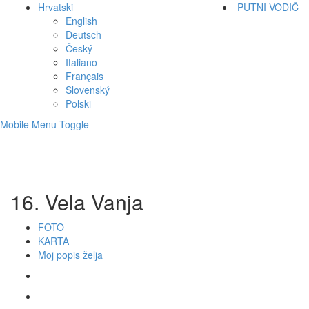
Hrvatski
PUTNI VODIČ
English
Deutsch
Český
Italiano
Français
Slovenský
Polski
Mobile Menu Toggle
16. Vela Vanja
FOTO
KARTA
Moj popis želja