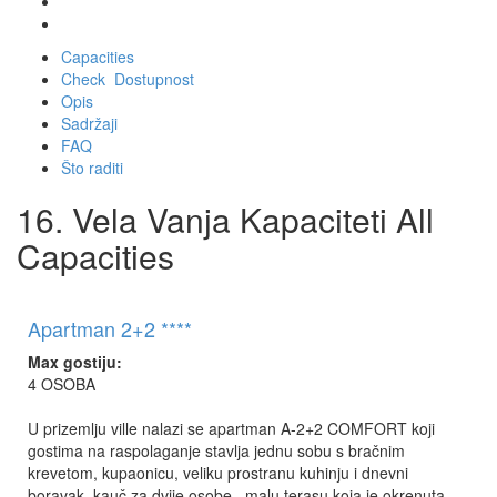
Capacities
Check Dostupnost
Opis
Sadržaji
FAQ
Što raditi
16. Vela Vanja Kapaciteti All
Capacities
Apartman 2+2 ****
Max gostiju:
4 OSOBA
U prizemlju ville nalazi se apartman A-2+2 COMFORT koji
gostima na raspolaganje stavlja jednu sobu s bračnim
krevetom, kupaonicu, veliku prostranu kuhinju i dnevni
boravak, kauč za dvije osobe, malu terasu koja je okrenuta