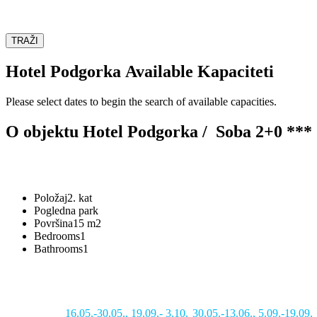
TRAŽI
Hotel Podgorka Available Kapaciteti
Please select dates to begin the search of available capacities.
O objektu Hotel Podgorka /
Soba 2+0 ***
Položaj
2. kat
Pogled
na park
Površina
15 m2
Bedrooms
1
Bathrooms
1
16.05.-30.05.
,
19.09.- 3.10.
30.05.-13.06.
,
5.09.-19.09.