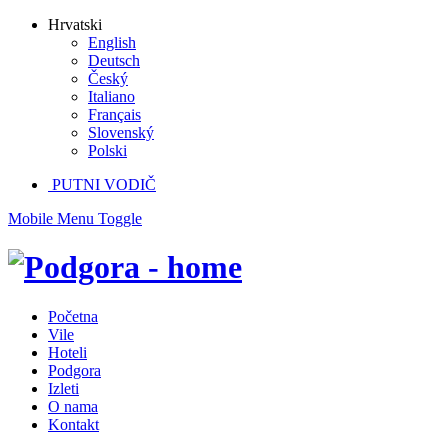
Hrvatski
English
Deutsch
Český
Italiano
Français
Slovenský
Polski
PUTNI VODIČ
Mobile Menu Toggle
Početna
Vile
Hoteli
Podgora
Izleti
O nama
Kontakt