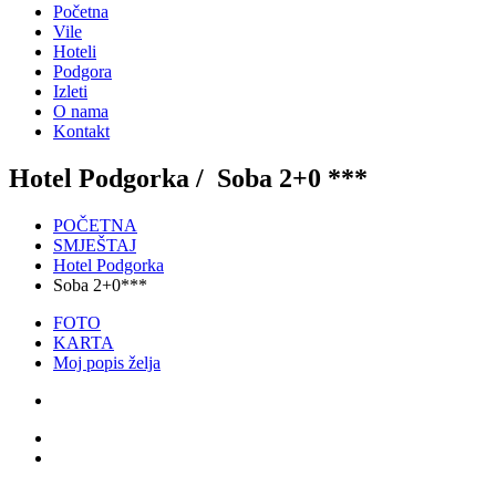
Početna
Vile
Hoteli
Podgora
Izleti
O nama
Kontakt
Hotel Podgorka /
Soba 2+0 ***
POČETNA
SMJEŠTAJ
Hotel Podgorka
Soba 2+0***
FOTO
KARTA
Moj popis želja