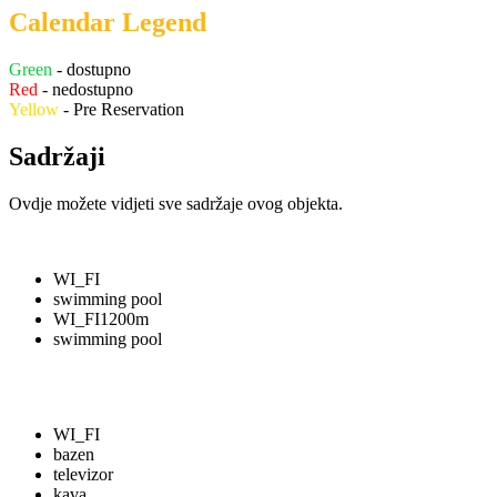
Calendar Legend
Green
- dostupno
Red
- nedostupno
Yellow
- Pre Reservation
Sadržaji
Ovdje možete vidjeti sve sadržaje ovog objekta.
WI_FI
swimming pool
WI_FI
1200m
swimming pool
WI_FI
bazen
televizor
kava