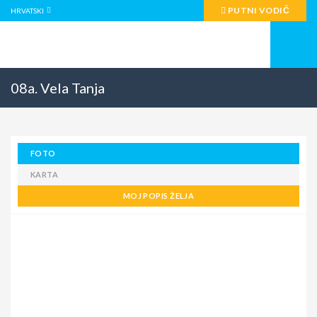
PUTNI VODIČ
HRVATSKI
08a. Vela Tanja
FOTO
KARTA
MOJ POPIS ŽELJA