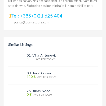
Mi smo tu za vas. Naš tim zaposlenika na raspolaganju Vam je 24
sata dnevno. Slobodno nas kontaktirajte ili nam pošaljite upit.
Tel: +385 (0)21 625 404
punta@puntatours.com
Similar Listings
01. Villa Antunović
88 €
AVG FOR TODAY
03. Jakić Goran
120 €
AVG FOR TODAY
25. Juras Nede
0 €
AVG FOR TODAY