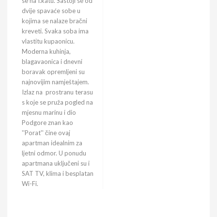
se na I.katu. Sastoji se od
dvije spavaće sobe u
kojima se nalaze bračni
kreveti. Svaka soba ima
vlastitu kupaonicu.
Moderna kuhinja,
blagavaonica i dnevni
boravak opremljeni su
najnovijim namještajem.
Izlaz na prostranu terasu
s koje se pruža pogled na
mjesnu marinu i dio
Podgore znan kao
''Porat'' čine ovaj
apartman idealnim za
ljetni odmor. U ponudu
apartmana uključeni su i
SAT TV, klima i besplatan
Wi-Fi.