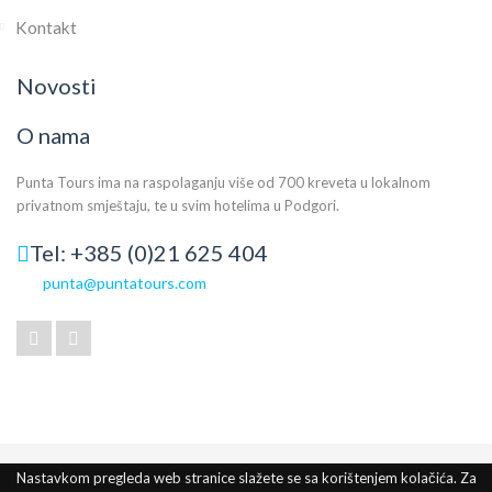
Kontakt
Novosti
O nama
Punta Tours ima na raspolaganju više od 700 kreveta u lokalnom
privatnom smještaju, te u svim hotelima u Podgori.
Tel: +385 (0)21 625 404
punta@puntatours.com
Nastavkom pregleda web stranice slažete se sa korištenjem kolačića. Za
Naša politika kolačića