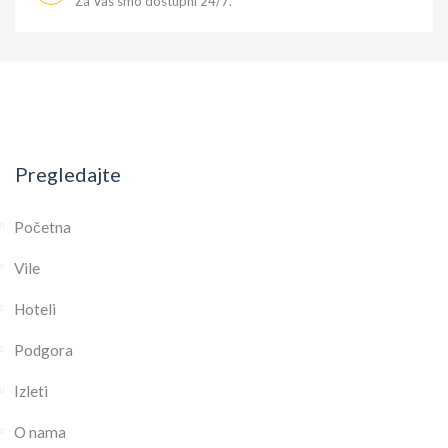
Za Vas smo dostupni 24/7.
Pregledajte
Početna
Vile
Hoteli
Podgora
Izleti
O nama