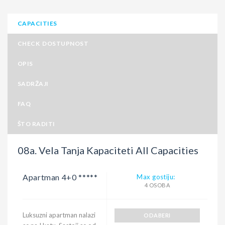
CAPACITIES
CHECK DOSTUPNOST
OPIS
SADRŽAJI
FAQ
ŠTO RADITI
08a. Vela Tanja Kapaciteti All Capacities
Apartman 4+0 *****
Max gostiju:
4 OSOBA
Luksuzni apartman nalazi
ODABERI