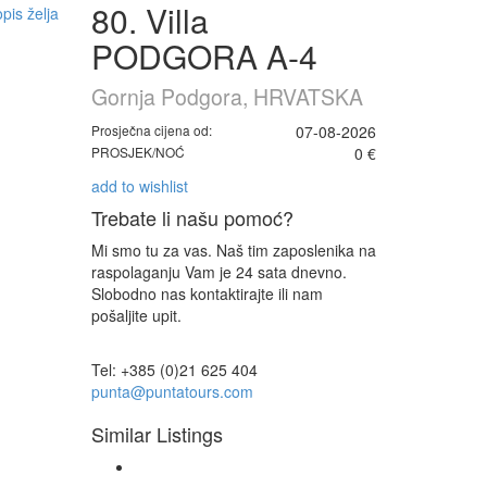
80. Villa
pis želja
PODGORA A-4
Gornja Podgora, HRVATSKA
Prosječna cijena od:
07-08-2026
PROSJEK/NOĆ
0 €
add to wishlist
Trebate li našu pomoć?
Mi smo tu za vas. Naš tim zaposlenika na
raspolaganju Vam je 24 sata dnevno.
Slobodno nas kontaktirajte ili nam
pošaljite upit.
Tel: +385 (0)21 625 404
punta@puntatours.com
Similar Listings