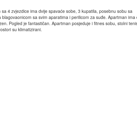
sa 4 zvjezdice ima dvije spavaće sobe, 3 kupatila, posebnu sobu sa
 blagovaonicom sa svim aparatima i perilicom za suđe. Apartman ima 
azen. Pogled je fantastičan. Apartman posjeduje i fitnes sobu, stolni tenis
prostori su klimatizirani.