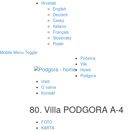
Hrvatski
English
Deutsch
Český
Italiano
Français
Slovenský
Polski
Mobile Menu Toggle
Početna
Vile
Hoteli
Podgora
Izleti
O nama
Kontakt
80. Villa PODGORA A-4
FOTO
KARTA