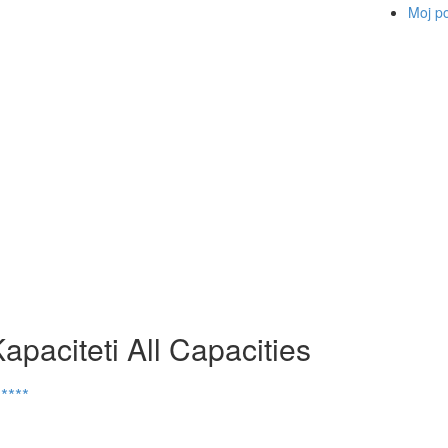
Moj po
paciteti All Capacities
****