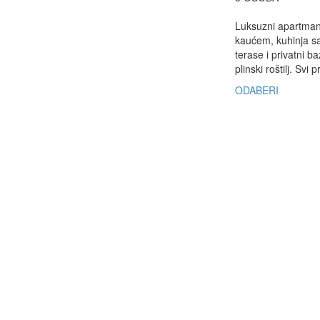
Luksuzni apartman 
kaućem, kuhinja sa
terase i privatni b
plinski roštilj. Svi 
ODABERI