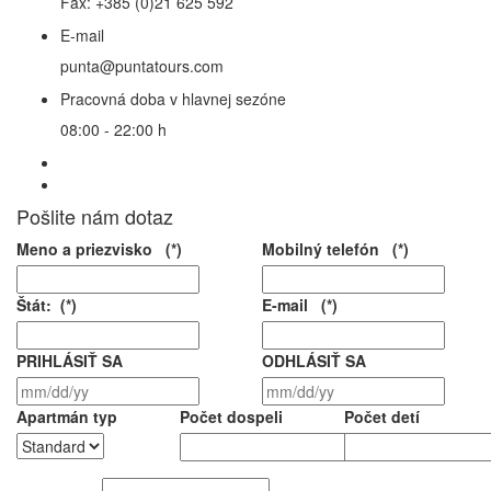
Fax: +385 (0)21 625 592
E-mail
punta@puntatours.com
Pracovná doba v hlavnej sezóne
08:00 - 22:00 h
Pošlite nám dotaz
Meno a priezvisko (*)
Mobilný telefón (*)
Štát: (*)
E-mail (*)
PRIHLÁSIŤ SA
ODHLÁSIŤ SA
Apartmán typ
Počet dospeli
Počet detí