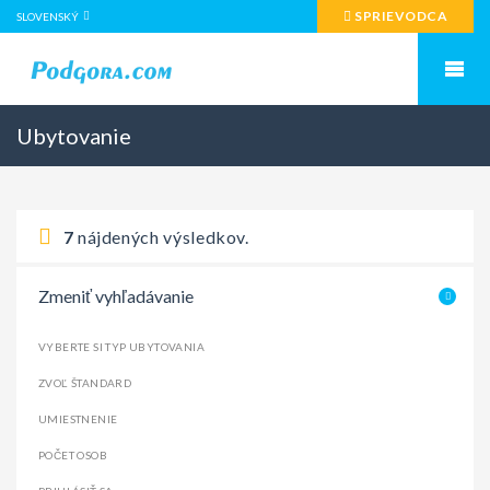
SPRIEVODCA
SLOVENSKÝ
Ubytovanie
7
nájdených výsledkov.
Zmeniť vyhľadávanie
VYBERTE SI TYP UBYTOVANIA
ZVOĽ ŠTANDARD
UMIESTNENIE
POČET OSOB