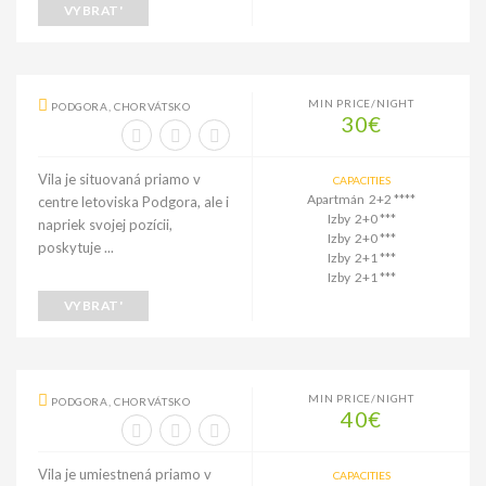
VYBRAT'
MIN PRICE/NIGHT
PODGORA, CHORVÁTSKO
30€
Vila je situovaná priamo v
CAPACITIES
Apartmán 2+2 ****
centre letoviska Podgora, ale i
Izby 2+0 ***
napriek svojej pozícii,
Izby 2+0 ***
poskytuje ...
Izby 2+1 ***
Izby 2+1 ***
VYBRAT'
MIN PRICE/NIGHT
PODGORA, CHORVÁTSKO
40€
Vila je umiestnená priamo v
CAPACITIES