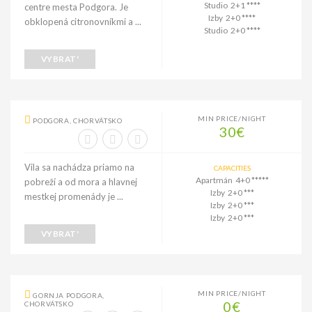
Studio 2+1 ****
centre mesta Podgora. Je
Izby 2+0 ****
obklopená citronovníkmi a ...
Studio 2+0 ****
VYBRAT'
MIN PRICE/NIGHT
PODGORA, CHORVÁTSKO
30€
Vila sa nachádza priamo na
CAPACITIES
Apartmán 4+0 *****
pobreží a od mora a hlavnej
Izby 2+0 ***
mestkej promenády je ...
Izby 2+0 ***
Izby 2+0 ***
VYBRAT'
MIN PRICE/NIGHT
GORNJA PODGORA,
0€
CHORVÁTSKO