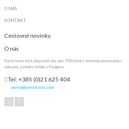
O NÁS
KONTAKT
Cestovné novinky
O nás
Punta tours má k dispozícii viac ako 700 lôžok v miestnej ubytovanie v
súkromí, a všetky hotely v Podgora.
Tel: +385 (0)21 625 404
punta@puntatours.com