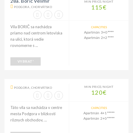
28a. Borić Velimir
MIN PRICE/NIGHT
115€
PODGORA, CHORVÁTSKO
Vila BORIČ sa nachádza
CAPACITIES
Apartmán 3+0 ****
priamo nad centrom letoviska
Apartmán 2+2 ****
na ulici, ktorá vedie
rovnomerne s ...
VYBRAT'
MIN PRICE/NIGHT
PODGORA, CHORVÁTSKO
120€
Táto vila sa nachádza v centre
CAPACITIES
Apartmán 4+1 *****
mesta Podgora v blízkosti
Apartmán 2+0 *****
rôznych obchodov, ...