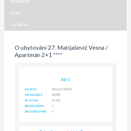
VYBAVENÍ
FAQS
CO DĚLAT
O ubytování 27. Matijašević Vesna /
Apartmán 2+1 ****
INFO
POZICE
DRUHÝ PATRO
PROHLÍŽET
MOŘE
PLOCHA
30 M2
BEDROOMS
1
BATHROOMS
1