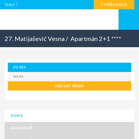
PRŮVODCE
ČESKÝ
27. Matijašević Vesna /
Apartmán 2+1 ****
FOTKY
MAPA
MŮJ LIST PŘÁNÍ
POPIS
KALENDÁŘ