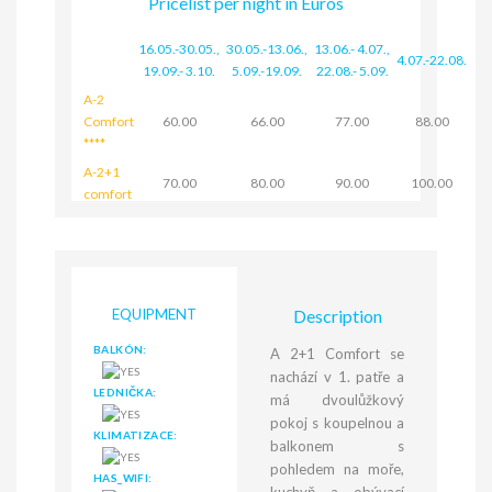
Pricelist per night in Euros
16.05.-30.05.
,
30.05.-13.06.
,
13.06.- 4.07.
,
4.07.-22.08.
19.09.- 3.10.
5.09.-19.09.
22.08.- 5.09.
A-2
Comfort
60.00
66.00
77.00
88.00
****
A-2+1
70.00
80.00
90.00
100.00
comfort
EQUIPMENT
Description
BALKÓN:
A 2+1 Comfort se
nachází v 1. patře a
LEDNIČKA:
má dvoulůžkový
pokoj s koupelnou a
KLIMATIZACE:
balkonem s
pohledem na moře,
HAS_WIFI: