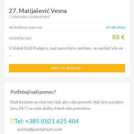
27. Matijašević Vesna
PODGORA, CHORVATSKO
07-08-2026
PRŮMĚRNÁ CENA OD:
88 €
PRŮMĚR/NOC
V klidné části Podgory, nad samotným centrem, se nachází vila ve
...
ADD TO WISHLIST
Potřebují naši pomoc?
Rádi bychom se více než rádi, aby vám pomohl. Náš tým poradce
jsou 24/7 na vaše služby, které vám pomohou.
Tel: +385 (0)21 625 404
punta@puntatours.com