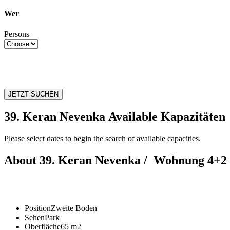
Wer
Persons
JETZT SUCHEN
39. Keran Nevenka Available Kapazitäten
Please select dates to begin the search of available capacities.
About 39. Keran Nevenka /
Wohnung 4+2 
Position
Zweite Boden
Sehen
Park
Oberfläche
65 m2