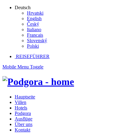
Deutsch
Hrvatski
English
Český
Italiano
Français
Slovenský
Polski
REISEFÜHRER
Mobile Menu Toggle
Hauptseite
Villen
Hotels
Podgora
Ausflüge
Über uns
Kontakt