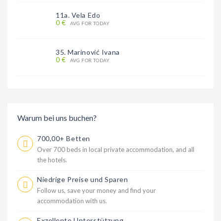
11a. Vela Edo
0 €
AVG FOR TODAY
35. Marinović Ivana
0 €
AVG FOR TODAY
Warum bei uns buchen?
700,00+ Betten
Over 700 beds in local private accommodation, and all
the hotels.
Niedrige Preise und Sparen
Follow us, save your money and find your
accommodation with us.
Exzellente Unterstützung