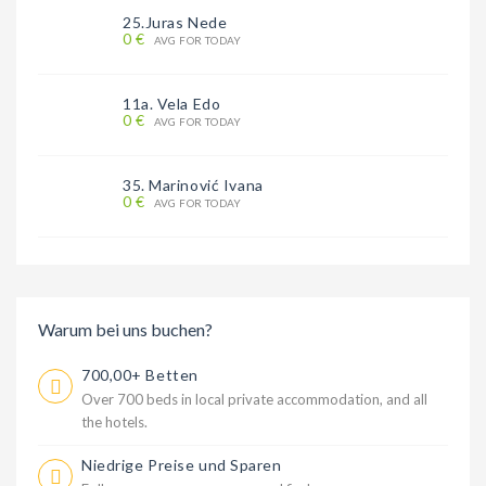
25.Juras Nede
0 €
AVG FOR TODAY
11a. Vela Edo
0 €
AVG FOR TODAY
35. Marinović Ivana
0 €
AVG FOR TODAY
Warum bei uns buchen?
700,00+ Betten
Over 700 beds in local private accommodation, and all
the hotels.
Niedrige Preise und Sparen