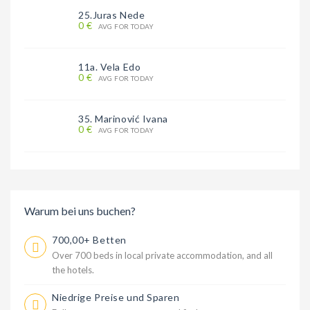
25.Juras Nede
0 €
AVG FOR TODAY
11a. Vela Edo
0 €
AVG FOR TODAY
35. Marinović Ivana
0 €
AVG FOR TODAY
Warum bei uns buchen?
700,00+ Betten
Over 700 beds in local private accommodation, and all
the hotels.
Niedrige Preise und Sparen