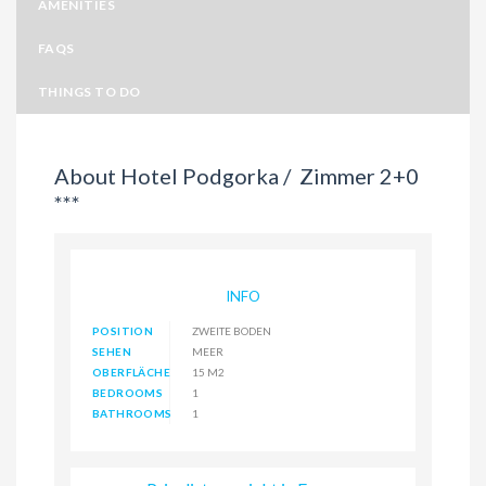
AMENITIES
FAQS
THINGS TO DO
About Hotel Podgorka /
Zimmer 2+0
***
INFO
POSITION
ZWEITE BODEN
SEHEN
MEER
OBERFLÄCHE
15 M2
BEDROOMS
1
BATHROOMS
1