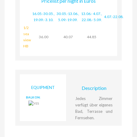
Pricelist per night in Euros
16.05.-30.05.
,
30.05.-13.06.
,
13.06.- 4.07.
,
4.07.-22.08.
19.09.- 3.10.
5.09.-19.09.
22.08.- 5.09.
1/2
sea
36.00
40.07
44.85
view
HB
EQUIPMENT
Description
BALKON:
Jedes Zimmer
verfügt über eigenes
Bad, Terrasse und
Fernsehen.