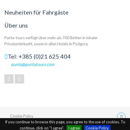
Neuheiten für Fahrgäste
Über uns
Punta-tours verfügt über mehr als 700 Betten in lokaler
Privatunterkunft, sowie in allen Hotels in Podgora.
Tel: +385 (0)21 625 404
punta@puntatours.com
Cookie Policy
If you continue to browse this page, you agree to the use of cookies. To
continue, click on "I agree".
I agree
Cookie Policy
© Developed by:
Nove vibracije d.o.o.