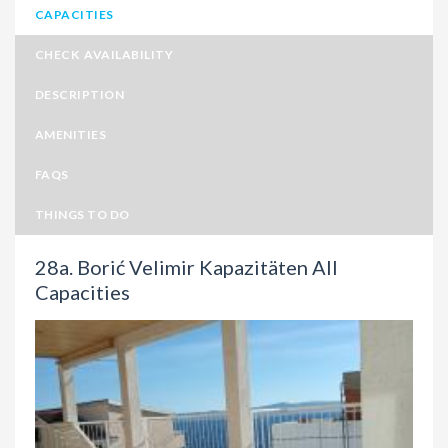
CAPACITIES
CHECK AVAILABILITY
DESCRIPTION
AMENITIES
FAQS
THINGS TO DO
28a. Borić Velimir Kapazitäten All
Capacities