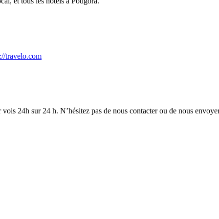
cal, et tous les hôtels à Podgora.
://travelo.com
 vois 24h sur 24 h. N’hésitez pas de nous contacter ou de nous envoyer