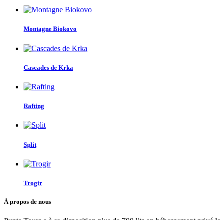
Montagne Biokovo
Cascades de Krka
Rafting
Split
Trogir
À propos de nous