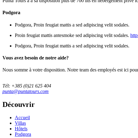
Punta Tours a à sa disposition plus de 700 lits en hébergement privé lo
Podgora
Podgora
, Proin feugiat mattis a sed adipiscing velit sodales.
Proin feugiat mattis antesmoke sed adipiscing velit sodales.
http
Podgora
, Proin feugiat mattis a sed adipiscing velit sodales.
Vous avez besoin de notre aide?
Nous somme à votre disposition. Notre team des employés est ici pour
Tél: +385 (0)21 625 404
punta@puntatours.com
Découvrir
Accueil
Villas
Hôtels
Podgora