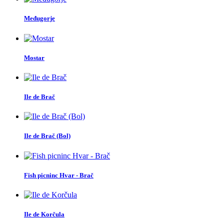
Međugorje
Mostar
Ile de Brač
Ile de Brač (Bol)
Fish picninc Hvar - Brač
Ile de Korčula