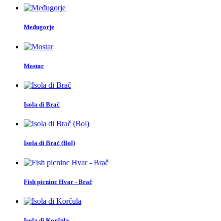
Međugorje
Mostar
Isola di Brač
Isola di Brač (Bol)
Fish picninc Hvar - Brač
Isola di Korčula