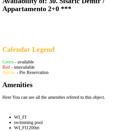
Availability of: 30. Sisarić Demir /
Appartamento 2+0 ***
Calendar Legend
Green
- available
Red
- unavailable
Yellow
- Pre Reservation
Amenities
Here You can see all the amenities refered to this object.
WI_FI
swimming pool
WI_FI
1200m