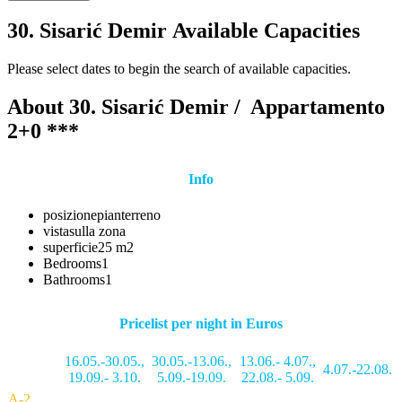
30. Sisarić Demir Available Capacities
Please select dates to begin the search of available capacities.
About 30. Sisarić Demir /
Appartamento
2+0 ***
Info
posizione
pianterreno
vista
sulla zona
superficie
25 m2
Bedrooms
1
Bathrooms
1
Pricelist per night in Euros
16.05.-30.05.
,
30.05.-13.06.
,
13.06.- 4.07.
,
4.07.-22.08.
19.09.- 3.10.
5.09.-19.09.
22.08.- 5.09.
A-2