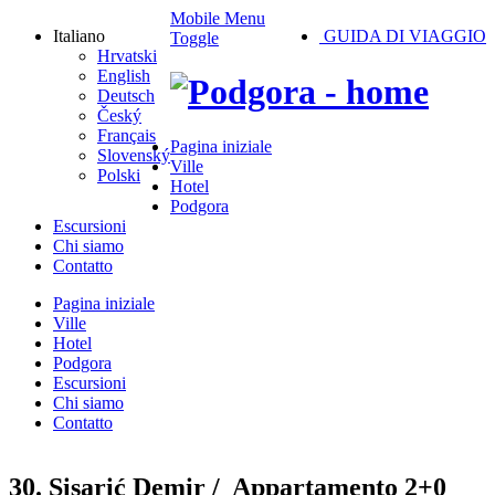
Mobile Menu
Italiano
GUIDA DI VIAGGIO
Toggle
Hrvatski
English
Deutsch
Český
Français
Pagina iniziale
Slovenský
Ville
Polski
Hotel
Podgora
Escursioni
Chi siamo
Contatto
Pagina iniziale
Ville
Hotel
Podgora
Escursioni
Chi siamo
Contatto
30. Sisarić Demir /
Appartamento 2+0