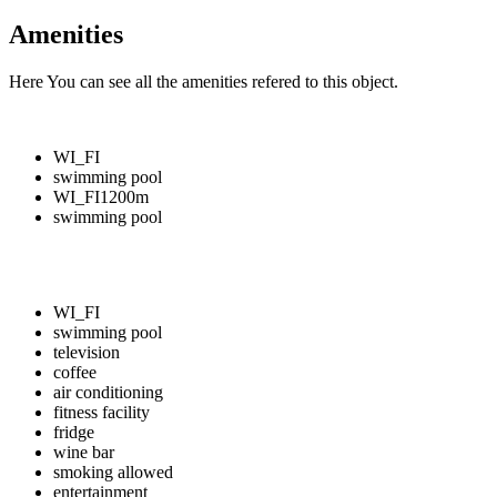
Amenities
Here You can see all the amenities refered to this object.
WI_FI
swimming pool
WI_FI
1200m
swimming pool
WI_FI
swimming pool
television
coffee
air conditioning
fitness facility
fridge
wine bar
smoking allowed
entertainment