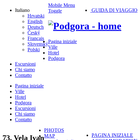
Mobile Menu
Italiano
GUIDA DI VIAGGIO
Toggle
Hrvatski
English
Deutsch
Český
Français
Pagina iniziale
Slovenský
Ville
Polski
Hotel
Podgora
Escursioni
Chi siamo
Contatto
Pagina iniziale
Ville
Hotel
Podgora
Escursioni
Chi siamo
Contatto
PHOTOS
PAGINA INIZIALE
MAP
73. Vela Ivan