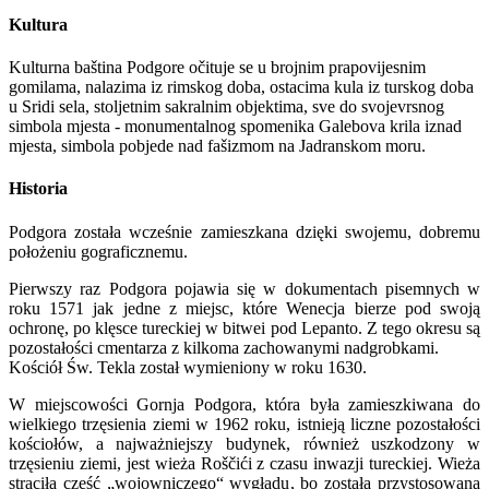
Kultura
Kulturna baština Podgore očituje se u brojnim prapovijesnim
gomilama, nalazima iz rimskog doba, ostacima kula iz turskog doba
u Sridi sela, stoljetnim sakralnim objektima, sve do svojevrsnog
simbola mjesta - monumentalnog spomenika Galebova krila iznad
mjesta, simbola pobjede nad fašizmom na Jadranskom moru.
Historia
Podgora została wcześnie zamieszkana dzięki swojemu, dobremu
położeniu gograficznemu.
Pierwszy raz Podgora pojawia się w dokumentach pisemnych w
roku 1571 jak jedne z miejsc, które Wenecja bierze pod swoją
ochronę, po klęsce tureckiej w bitwei pod Lepanto. Z tego okresu są
pozostałości cmentarza z kilkoma zachowanymi nadgrobkami.
Kościół Św. Tekla został wymieniony w roku 1630.
W miejscowości Gornja Podgora, która była zamieszkiwana do
wielkiego trzęsienia ziemi w 1962 roku, istnieją liczne pozostałości
kościołów, a najważniejszy budynek, również uszkodzony w
trzęsieniu ziemi, jest wieża Roščići z czasu inwazji tureckiej. Wieża
straciła część „wojowniczego“ wygłądu, bo została przystosowana