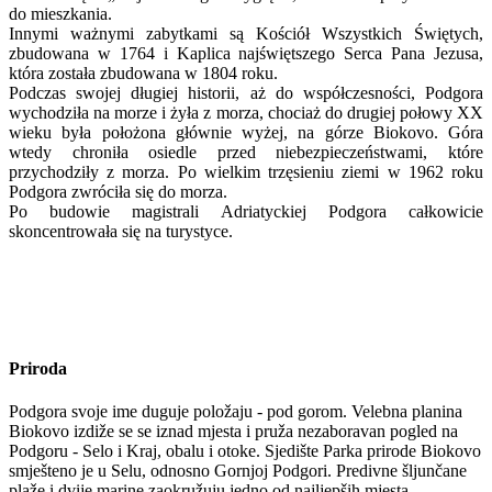
do mieszkania.
Innymi ważnymi zabytkami są Kościół Wszystkich Świętych,
zbudowana w 1764 i Kaplica najświętszego Serca Pana Jezusa,
która została zbudowana w 1804 roku.
Podczas swojej długiej historii, aż do współczesności, Podgora
wychodziła na morze i żyła z morza, chociaż do drugiej połowy XX
wieku była położona głównie wyżej, na górze Biokovo. Góra
wtedy chroniła osiedle przed niebezpieczeństwami, które
przychodziły z morza. Po wielkim trzęsieniu ziemi w 1962 roku
Podgora zwróciła się do morza.
Po budowie magistrali Adriatyckiej Podgora całkowicie
skoncentrowała się na turystyce.
Priroda
Podgora svoje ime duguje položaju - pod gorom. Velebna planina
Biokovo izdiže se se iznad mjesta i pruža nezaboravan pogled na
Podgoru - Selo i Kraj, obalu i otoke. Sjedište Parka prirode Biokovo
smješteno je u Selu, odnosno Gornjoj Podgori. Predivne šljunčane
plaže i dvije marine zaokružuju jedno od najljepših mjesta