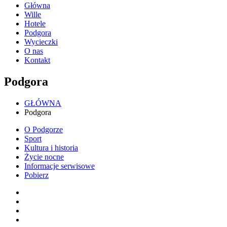
Główna
Wille
Hotele
Podgora
Wycieczki
O nas
Kontakt
Podgora
GŁÓWNA
Podgora
O Podgorze
Sport
Kultura i historia
Życie nocne
Informacje serwisowe
Pobierz