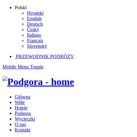
Polski
Hrvatski
English
Deutsch
Český
Italiano
Français
Slovenský
PRZEWODNIK PODRÓŻY
Mobile Menu Toggle
Główna
Wille
Hotele
Podgora
Wycieczki
O nas
Kontakt