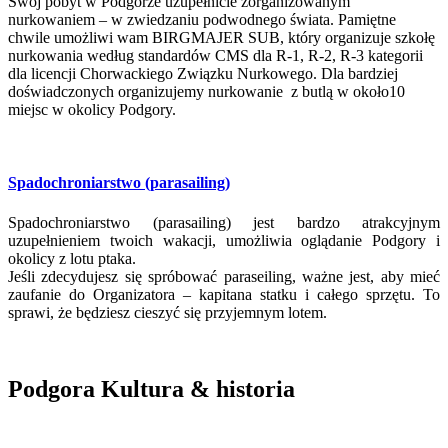
Swój pobyt w Podgorze uzupełnicie zorganizowanym
nurkowaniem – w zwiedzaniu podwodnego świata. Pamiętne
chwile umożliwi wam BIRGMAJER SUB, który organizuje szkołę
nurkowania według standardów CMS dla R-1, R-2, R-3 kategorii
dla licencji Chorwackiego Związku Nurkowego. Dla bardziej
doświadczonych organizujemy nurkowanie z butlą w około10
miejsc w okolicy Podgory.
Spadochroniarstwo (parasailing)
Spadochroniarstwo (parasailing) jest bardzo atrakcyjnym
uzupełnieniem twoich wakacji, umożliwia oglądanie Podgory i
okolicy z lotu ptaka.
Jeśli zdecydujesz się spróbować paraseiling, ważne jest, aby mieć
zaufanie do Organizatora – kapitana statku i całego sprzętu. To
sprawi, że będziesz cieszyć się przyjemnym lotem.
Podgora Kultura & historia