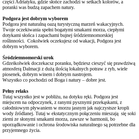
części Adriatyku, gdzie słońce zachodzi w setkach kolorów, a
poranki was budzą zapachem natury.
Podgora jest dobrym wyborem
Podgora jest naturalną oazą turystyczną marzeń wakacyjnych.
Twoje oczekiwania spełni bogatymi smakami morza, ciepłymi
dotykami słońca i zapachami bujnej śródziemnomorskiej
roślinności. Cokolwiek oczekujesz od wakacji, Podgora jest
dobrym wyborem.
Śródziemnomorski urok
Gdzeikolwiek doczekacsz poranku, będziesz cieszyć się prawdziwą
atmosferą Dalmacji z dużą ilością lokalnych potraw z ryb, wiele
piosenek, dobrym winem i dobrym nastrojem.
Wszystko co pochodzi od Boga i natury – dobre jest.
Pełny relaks
Tutaj wszystko jest w pobliżu, na dotyku ręki. Podgora jest
miejscem na odpoczynek, z ranymi pysznymi przekąskami, z
całodniowym pływaniem w morzu jasnym jak najczystsze kropli
wody źródlanej. Tutaj w ekstatycznym połączeniu mieszają się soki
ziemi ze słonymi smakami morza, zawsze w harmonii, bo
uporządkowanie i ochrona środowiska naturalnego są potrzebne dla
przyjemnego życia.