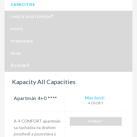
CAPACITIES
CHECK DOSTUPNOSŤ
POPIS
VYBAVENIE
FAQS
ČO ROBIŤ
Kapacity All Capacities
Apartmán 4+0 ****
Max hostí:
4 OSOBY
A-4 COMFORT apartmán
VYBRAT'
sa nachádza na druhom
poschodí a pozostáva z