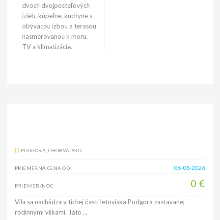
dvoch dvojposteľových
izieb, kúpeľne, kuchyne s
obývacou izbou a terasou
nasmerovanou k moru,
TV a klimatizácie.
PODGORA, CHORVÁTSKO
06-08-2026
PRIEMERNÁ CENA OD:
0 €
PRIEMER/NOC
Vila sa nachádza v tichej časti letoviska Podgora zastavanej
rodinnými vilkami. Táto ...