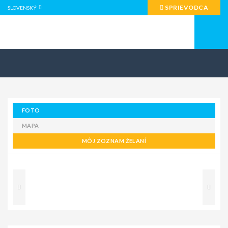
SPRIEVODCA
SLOVENSKÝ
FOTO
MAPA
MÔJ ZOZNAM ŽELANÍ