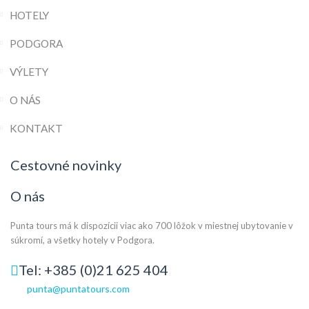
HOTELY
PODGORA
VÝLETY
O NÁS
KONTAKT
Cestovné novinky
O nás
Punta tours má k dispozícii viac ako 700 lôžok v miestnej ubytovanie v
súkromí, a všetky hotely v Podgora.
Tel: +385 (0)21 625 404
punta@puntatours.com