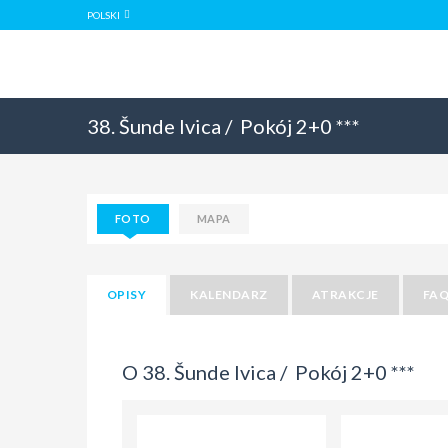
POLSKI
38. Šunde Ivica /
Pokój 2+0 ***
FOTO
MAPA
OPISY
KALENDARZ
ATRAKCJE
FA
O 38. Šunde Ivica /
Pokój 2+0 ***