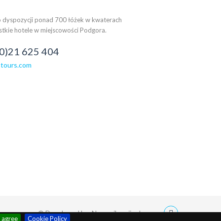
 dyspozycji ponad 700 łóżek w kwaterach
stkie hotele w miejscowości Podgora.
(0)21 625 404
tours.com
© Developed by:
Nove vibracije d.o.o.
I agree
Cookie Policy