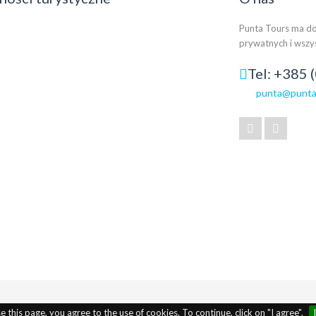
Punta Tours ma do
prywatnych i wszy
Tel: +385 
punta@punta
 this page, you agree to the use of cookies. To continue, click on "I agree".