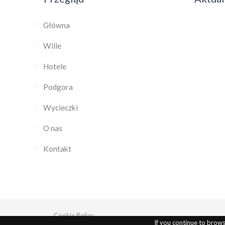
Główna
Wille
Hotele
Podgora
Wycieczki
O nas
Kontakt
Cookie Policy
If you continue to browse