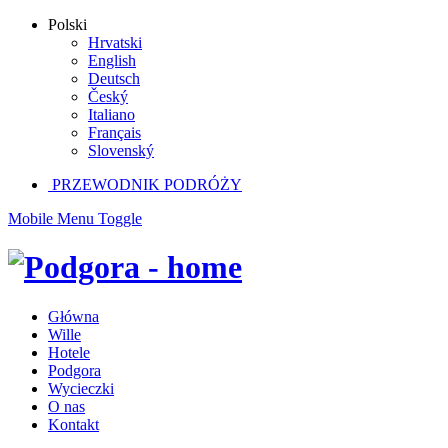
Polski
Hrvatski
English
Deutsch
Český
Italiano
Français
Slovenský
PRZEWODNIK PODRÓŻY
Mobile Menu Toggle
Główna
Wille
Hotele
Podgora
Wycieczki
O nas
Kontakt