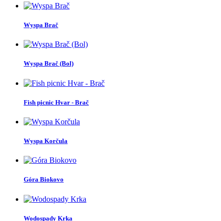
Wyspa Brač
Wyspa Brač (Bol)
Fish picnic Hvar - Brač
Wyspa Korčula
Góra Biokovo
Wodospady Krka