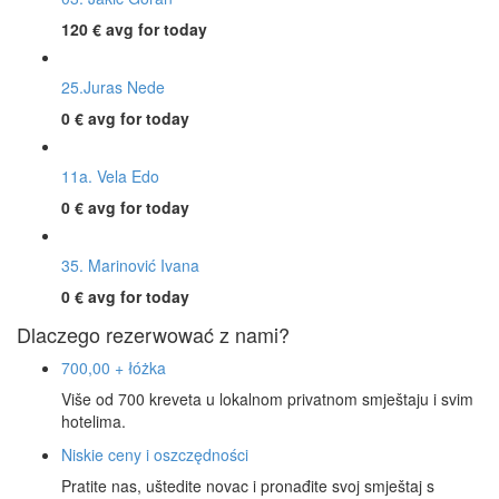
120 €
avg for today
25.Juras Nede
0 €
avg for today
11a. Vela Edo
0 €
avg for today
35. Marinović Ivana
0 €
avg for today
Dlaczego rezerwować z nami?
700,00 + łóżka
Više od 700 kreveta u lokalnom privatnom smještaju i svim
hotelima.
Niskie ceny i oszczędności
Pratite nas, uštedite novac i pronađite svoj smještaj s