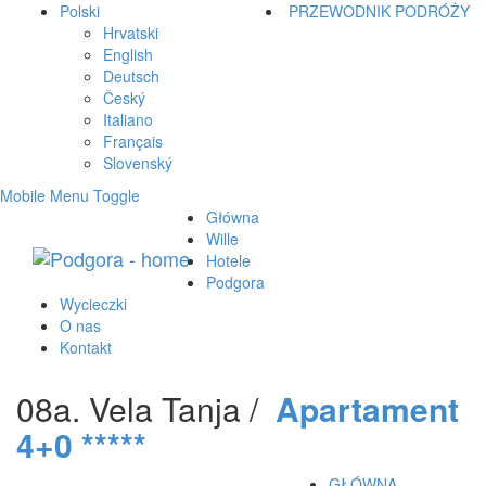
Polski
PRZEWODNIK PODRÓŻY
Hrvatski
English
Deutsch
Český
Italiano
Français
Slovenský
Mobile Menu Toggle
Główna
Wille
Hotele
Podgora
Wycieczki
O nas
Kontakt
08a. Vela Tanja /
Apartament
4+0 *****
GŁÓWNA