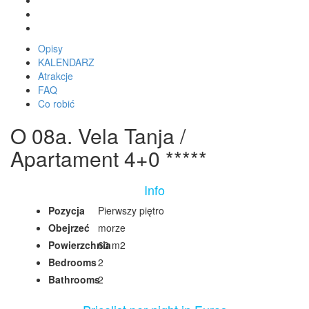
Opisy
KALENDARZ
Atrakcje
FAQ
Co robić
O 08a. Vela Tanja /
Apartament 4+0 *****
Info
Pozycja
Pierwszy piętro
Obejrzeć
morze
Powierzchnia
60 m2
Bedrooms
2
Bathrooms
2