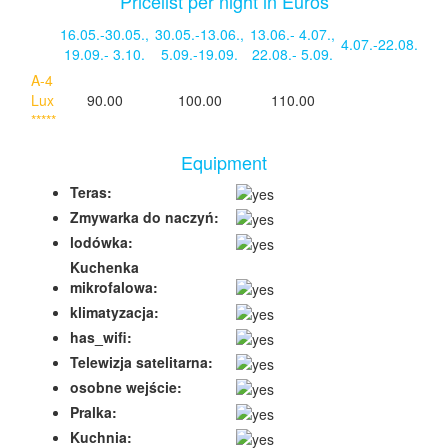
Pricelist per night in Euros
16.05.-30.05.
,
30.05.-13.06.
,
13.06.- 4.07.
,
4.07.-22.08.
19.09.- 3.10.
5.09.-19.09.
22.08.- 5.09.
A-4
Lux
90.00
100.00
110.00
*****
Equipment
Teras:
Zmywarka do naczyń:
lodówka:
Kuchenka
mikrofalowa:
klimatyzacja:
has_wifi:
Telewizja satelitarna:
osobne wejście:
Pralka:
Kuchnia: