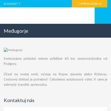
SPRIEVODCA
SLOVENSKÝ
Međugorje
Svetoznáme pútnické miesto približne 60 km severovýchodne od
Podgory.
Účasť na svetej omši, výstup na Kopec zjavenia alebo Križevac.
Cestovný doklad je potrebný! Celodenný autobusový výlet. V cene je
zahrnutý: transfér, sprievodca.
Kontaktuj nás