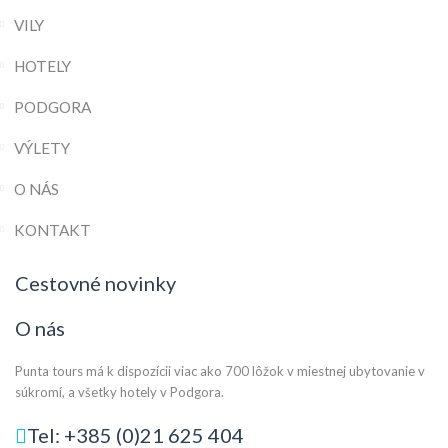
VILY
HOTELY
PODGORA
VÝLETY
O NÁS
KONTAKT
Cestovné novinky
O nás
Punta tours má k dispozícii viac ako 700 lôžok v miestnej ubytovanie v
súkromí, a všetky hotely v Podgora.
Tel: +385 (0)21 625 404