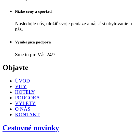
Nízke ceny a sporiaci
Nasledujte nás, uložiť svoje peniaze a nájsť si ubytovanie u
nás.
Vynikajúca podpora
Sme tu pre Vás 24/7.
Objavte
ÚVOD
VILY
HOTELY
PODGORA
VÝLETY
O NÁS
KONTAKT
Cestovné novinky