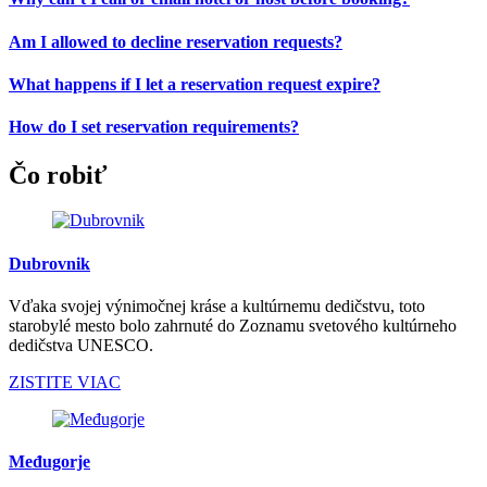
Am I allowed to decline reservation requests?
What happens if I let a reservation request expire?
How do I set reservation requirements?
Čo robiť
Dubrovnik
Vďaka svojej výnimočnej kráse a kultúrnemu dedičstvu, toto
starobylé mesto bolo zahrnuté do Zoznamu svetového kultúrneho
dedičstva UNESCO.
ZISTITE VIAC
Međugorje