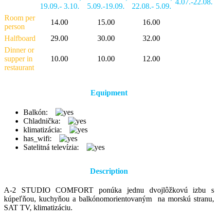
4.07.-22.08.
19.09.- 3.10.
5.09.-19.09.
22.08.- 5.09.
Room per
14.00
15.00
16.00
person
Halfboard
29.00
30.00
32.00
Dinner or
supper in
10.00
10.00
12.00
restaurant
Equipment
Balkón:
Chladnička:
klimatizácia:
has_wifi:
Satelitná televízia:
Description
A-2 STUDIO COMFORT ponúka jednu dvojlôžkovú izbu s
kúpeľňou, kuchyňou a balkónomorientovaným na morskú stranu,
SAT TV, klimatizáciu.