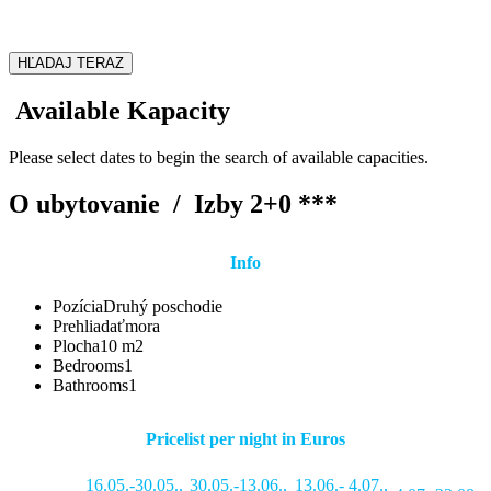
HĽADAJ TERAZ
Available Kapacity
Please select dates to begin the search of available capacities.
O ubytovanie /
Izby 2+0 ***
Info
Pozícia
Druhý poschodie
Prehliadať
mora
Plocha
10 m2
Bedrooms
1
Bathrooms
1
Pricelist per night in Euros
16.05.-30.05.
,
30.05.-13.06.
,
13.06.- 4.07.
,