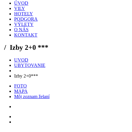
ÚVOD
VILY
HOTELY
PODGORA
VÝLETY
O NÁS
KONTAKT
/
Izby 2+0 ***
UVOD
UBYTOVANIE
Izby 2+0***
FOTO
MAPA
Môj zoznam želaní