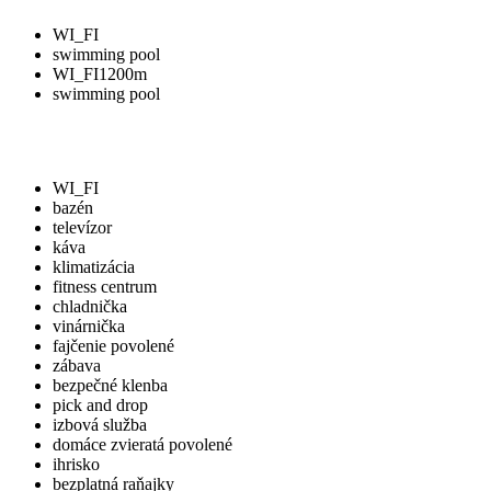
WI_FI
swimming pool
WI_FI
1200m
swimming pool
WI_FI
bazén
televízor
káva
klimatizácia
fitness centrum
chladnička
vinárnička
fajčenie povolené
zábava
bezpečné klenba
pick and drop
izbová služba
domáce zvieratá povolené
ihrisko
bezplatná raňajky