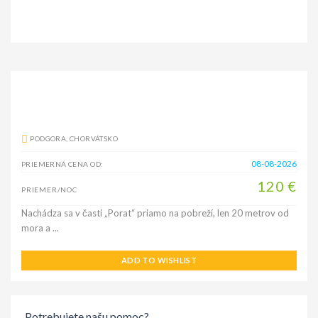
PODGORA, CHORVÁTSKO
08-08-2026
PRIEMERNÁ CENA OD:
120 €
PRIEMER/NOC
Nachádza sa v časti „Porat“ priamo na pobreží, len 20 metrov od
mora a ...
ADD TO WISHLIST
Potrebujete našu pomoc?