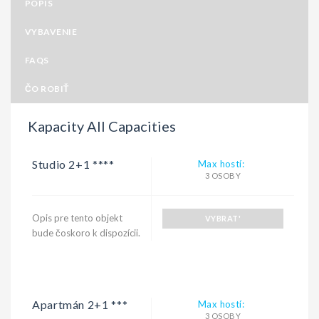
POPIS
VYBAVENIE
FAQS
ČO ROBIŤ
Kapacity All Capacities
Studio 2+1 ****
Max hostí:
3 OSOBY
Opis pre tento objekt
VYBRAT'
bude čoskoro k dispozícii.
Apartmán 2+1 ***
Max hostí:
3 OSOBY