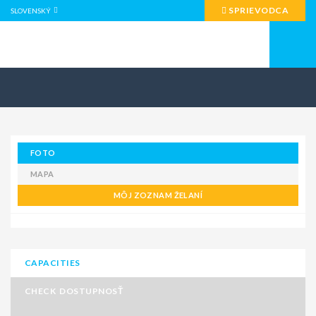
SPRIEVODCA
SLOVENSKÝ
FOTO
MAPA
MÔJ ZOZNAM ŽELANÍ
CAPACITIES
CHECK DOSTUPNOSŤ