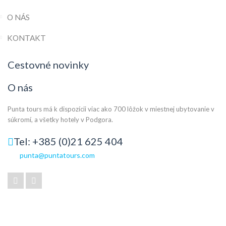
O NÁS
KONTAKT
Cestovné novinky
O nás
Punta tours má k dispozícii viac ako 700 lôžok v miestnej ubytovanie v
súkromí, a všetky hotely v Podgora.
Tel: +385 (0)21 625 404
punta@puntatours.com