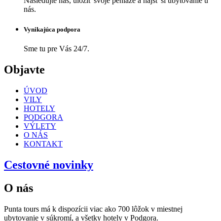
Nasledujte nás, uložiť svoje peniaze a nájsť si ubytovanie u
nás.
Vynikajúca podpora
Sme tu pre Vás 24/7.
Objavte
ÚVOD
VILY
HOTELY
PODGORA
VÝLETY
O NÁS
KONTAKT
Cestovné novinky
O nás
Punta tours má k dispozícii viac ako 700 lôžok v miestnej
ubytovanie v súkromí, a všetky hotely v Podgora.