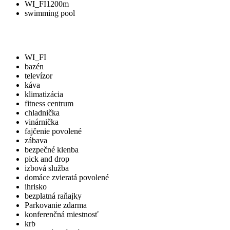
WI_FI
1200m
swimming pool
WI_FI
bazén
televízor
káva
klimatizácia
fitness centrum
chladnička
vinárnička
fajčenie povolené
zábava
bezpečné klenba
pick and drop
izbová služba
domáce zvieratá povolené
ihrisko
bezplatná raňajky
Parkovanie zdarma
konferenčná miestnosť
krb