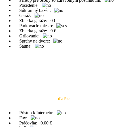
Prístup pre osoby so zdravotným postihnutím:
Posedenie:
Súkromný bazén:
Garáž:
Zbierka garáže:
0 €
Parkovacie miesto:
Zbierka garáže:
0 €
Grilovanie:
Sprchy na dvore:
Sauna:
ďalšie
Prístup k Internetu:
Fax:
Práčovňa:
0.00 €