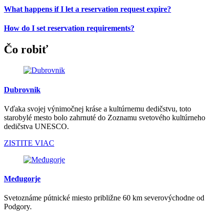
What happens if I let a reservation request expire?
How do I set reservation requirements?
Čo robiť
Dubrovnik
Vďaka svojej výnimočnej kráse a kultúrnemu dedičstvu, toto
starobylé mesto bolo zahrnuté do Zoznamu svetového kultúrneho
dedičstva UNESCO.
ZISTITE VIAC
Međugorje
Svetoznáme pútnické miesto približne 60 km severovýchodne od
Podgory.