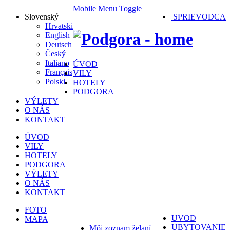
Mobile Menu Toggle
Slovenský
SPRIEVODCA
Hrvatski
English
Deutsch
Český
Italiano
ÚVOD
Français
VILY
Polski
HOTELY
PODGORA
VÝLETY
O NÁS
KONTAKT
ÚVOD
VILY
HOTELY
PODGORA
VÝLETY
O NÁS
KONTAKT
FOTO
UVOD
MAPA
UBYTOVANIE
Môj zoznam želaní