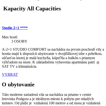
Kapacity All Capacities
Studio 2+1 ****
Max hostí:
3 OSOBY
A-2+1 STUDIO COMFORT sa nachádza na prvom poschodí vily a
hostia majú k dispozícii ubytovanie v dvojlôžkovej izbe s prítelkou,
súčasťou ktorej je malá kuchyňa, kúpeľňa a balkón s priamym
výhľadom na more. K základnému vybavenia apartmánu patrí aj
SAT TV a klimatizácia.
VYBRAT'
O ubytovanie
Táto moderne zariadená vila sa nachádza sa priamo v centre
letoviska Podgora a je ideálnym miesto k pobytu pre mladých
turistov. Od pláže je vzdialená 100 metrov a od mora je vzdialená