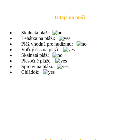
Údaje na pláži
Skalnatá pláž:
Lehátka na pláži:
Pláž vhodná pre nudizmu:
Voľný čas na pláži:
Skalnatá pláž:
Piesočné pláže:
Sprchy na pláži:
Chládok: