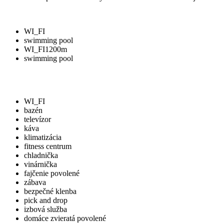
WI_FI
swimming pool
WI_FI
1200m
swimming pool
WI_FI
bazén
televízor
káva
klimatizácia
fitness centrum
chladnička
vinárnička
fajčenie povolené
zábava
bezpečné klenba
pick and drop
izbová služba
domáce zvieratá povolené