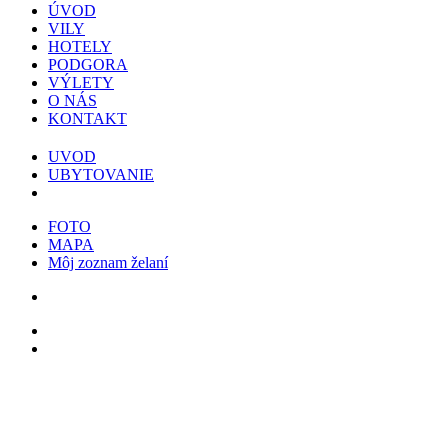
ÚVOD
VILY
HOTELY
PODGORA
VÝLETY
O NÁS
KONTAKT
UVOD
UBYTOVANIE
FOTO
MAPA
Môj zoznam želaní