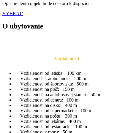
Opis pre tento objekt bude čoskoro k dispozícii.
VYBRAT'
O ubytovanie
Vzdialenosti
Vzdialenosť od letiska:
100 km
Vzdialenosť k ambulancie:
500 m
Vzdialenosť od športoviská:
500 m
Vzdialenosť na pláž:
150 m
Vzdialenosť na autobusovej stanici:
50 m
Vzdialenosť od centra:
100 m
Vzdialenosť na disko:
400 m
Vzdialenosť od supermarketu:
100 m
Vzdialenosť na poštu:
300 m
Vzdialenosť od lekárne:
400 m
Vzdialenosť od reštaurácie:
100 m
Vzdialenosť k moru:
50 m