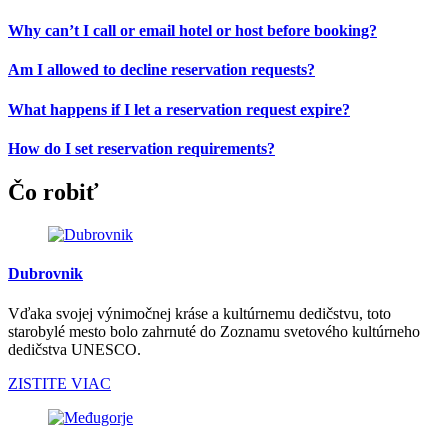
Why can’t I call or email hotel or host before booking?
Am I allowed to decline reservation requests?
What happens if I let a reservation request expire?
How do I set reservation requirements?
Čo robiť
Dubrovnik
Vďaka svojej výnimočnej kráse a kultúrnemu dedičstvu, toto
starobylé mesto bolo zahrnuté do Zoznamu svetového kultúrneho
dedičstva UNESCO.
ZISTITE VIAC