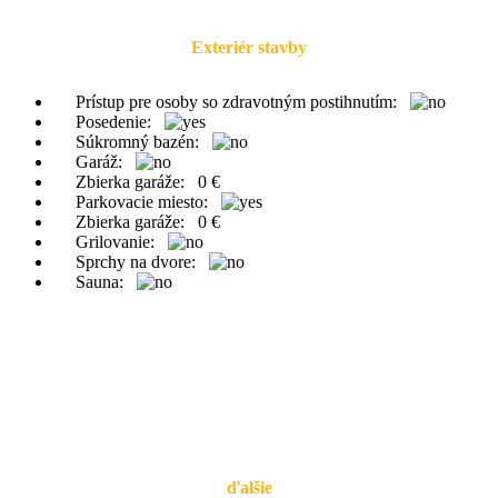
Exteriér stavby
Prístup pre osoby so zdravotným postihnutím:
Posedenie:
Súkromný bazén:
Garáž:
Zbierka garáže:
0 €
Parkovacie miesto:
Zbierka garáže:
0 €
Grilovanie:
Sprchy na dvore:
Sauna:
ďalšie