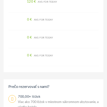
120 €
AVG FOR TODAY
0 €
AVG FOR TODAY
0 €
AVG FOR TODAY
0 €
AVG FOR TODAY
Prečo rezervovať s nami?
700,00+ lôžok
Viac ako 700 lôžok v miestnom súkromnom ubytovanie, a
všetky hotely.