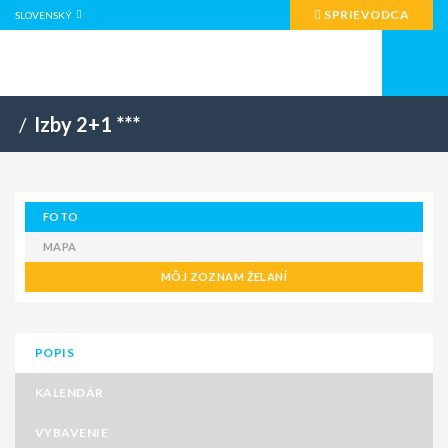
SPRIEVODCA
SLOVENSKÝ
/
Izby 2+1 ***
FOTO
MAPA
MÔJ ZOZNAM ŽELANÍ
POPIS
KALENDÁR
VYBAVENIE