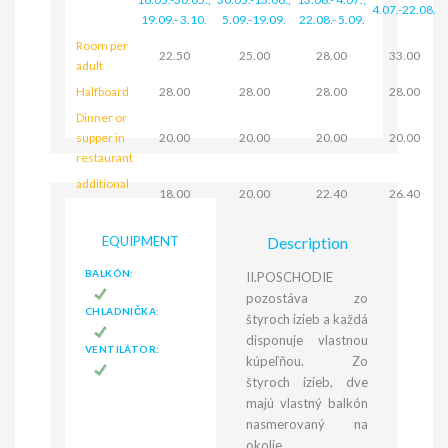
4.07.-22.08.
19.09.- 3.10.
5.09.-19.09.
22.08.- 5.09.
Room per
22.50
25.00
28.00
33.00
adult
Halfboard
28.00
28.00
28.00
28.00
Dinner or
supper in
20.00
20.00
20.00
20.00
restaurant
additional
18.00
20.00
22.40
26.40
bed
EQUIPMENT
Description
BALKÓN:
II.POSCHODIE
pozostáva zo
CHLADNIČKA:
štyroch izieb a každá
disponuje vlastnou
VENTILÁTOR:
kúpeľňou. Zo
štyroch izieb, dve
majú vlastný balkón
nasmerovaný na
okolie.