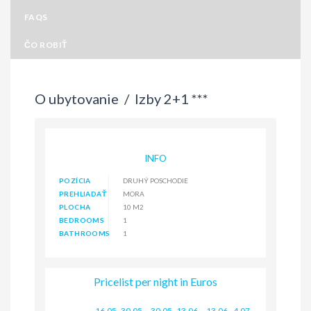
FAQS
ČO ROBIŤ
O ubytovanie /
Izby 2+1 ***
INFO
POZÍCIA
DRUHÝ POSCHODIE
PREHLIADAŤ
MORA
PLOCHA
10 M2
BEDROOMS
1
BATHROOMS
1
Pricelist per night in Euros
16.05.-30.05.
,
30.05.-13.06.
,
13.06.- 4.07.
,