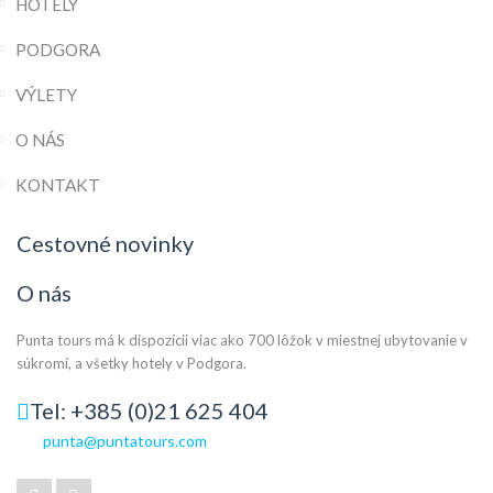
HOTELY
PODGORA
VÝLETY
O NÁS
KONTAKT
Cestovné novinky
O nás
Punta tours má k dispozícii viac ako 700 lôžok v miestnej ubytovanie v
súkromí, a všetky hotely v Podgora.
Tel: +385 (0)21 625 404
punta@puntatours.com