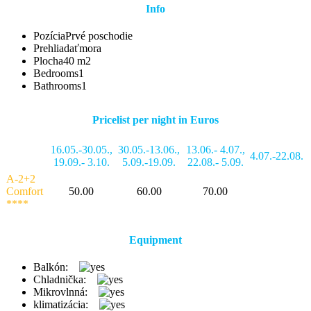
Info
Pozícia
Prvé poschodie
Prehliadať
mora
Plocha
40 m2
Bedrooms
1
Bathrooms
1
Pricelist per night in Euros
16.05.-30.05.
,
30.05.-13.06.
,
13.06.- 4.07.
,
4.07.-22.08.
19.09.- 3.10.
5.09.-19.09.
22.08.- 5.09.
A-2+2
Comfort
50.00
60.00
70.00
****
Equipment
Balkón:
Chladnička:
Mikrovlnná:
klimatizácia: