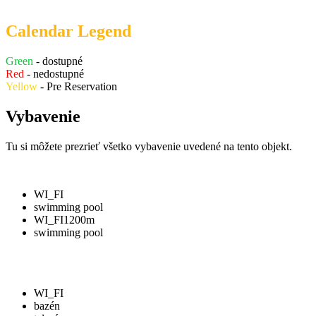
Calendar Legend
Green
- dostupné
Red
- nedostupné
Yellow
- Pre Reservation
Vybavenie
Tu si môžete prezrieť všetko vybavenie uvedené na tento objekt.
WI_FI
swimming pool
WI_FI
1200m
swimming pool
WI_FI
bazén