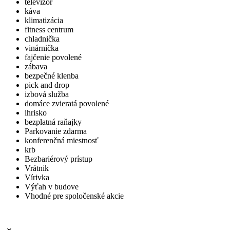
televízor
káva
klimatizácia
fitness centrum
chladnička
vinárnička
fajčenie povolené
zábava
bezpečné klenba
pick and drop
izbová služba
domáce zvieratá povolené
ihrisko
bezplatná raňajky
Parkovanie zdarma
konferenčná miestnosť
krb
Bezbariérový prístup
Vrátnik
Vírivka
Výťah v budove
Vhodné pre spoločenské akcie