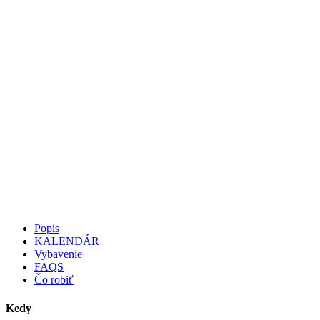
Popis
KALENDÁR
Vybavenie
FAQS
Čo robiť
Kedy