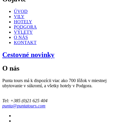
ÚVOD
VILY
HOTELY
PODGORA
VÝLETY
O NÁS
KONTAKT
Cestovné novinky
O nás
Punta tours má k dispozícii viac ako 700 lôžok v miestnej
ubytovanie v súkromí, a všetky hotely v Podgora.
Tel: +385 (0)21 625 404
punta@puntatours.com