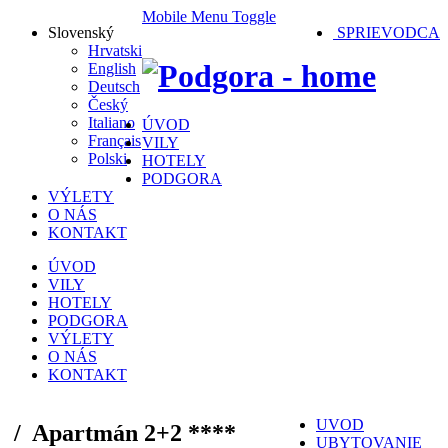
Mobile Menu Toggle
Slovenský
SPRIEVODCA
Hrvatski
English
Deutsch
Český
Italiano
ÚVOD
Français
VILY
Polski
HOTELY
PODGORA
VÝLETY
O NÁS
KONTAKT
ÚVOD
VILY
HOTELY
PODGORA
VÝLETY
O NÁS
KONTAKT
UVOD
/
Apartmán 2+2 ****
UBYTOVANIE