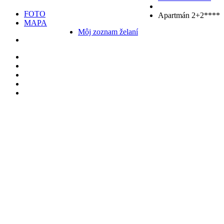
FOTO
Apartmán 2+2****
MAPA
Môj zoznam želaní