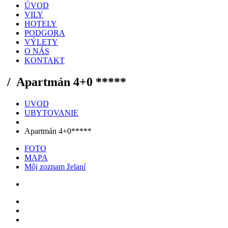
ÚVOD
VILY
HOTELY
PODGORA
VÝLETY
O NÁS
KONTAKT
/
Apartmán 4+0 *****
UVOD
UBYTOVANIE
Apartmán 4+0*****
FOTO
MAPA
Môj zoznam želaní