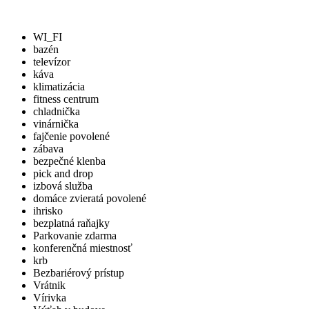
WI_FI
bazén
televízor
káva
klimatizácia
fitness centrum
chladnička
vinárnička
fajčenie povolené
zábava
bezpečné klenba
pick and drop
izbová služba
domáce zvieratá povolené
ihrisko
bezplatná raňajky
Parkovanie zdarma
konferenčná miestnosť
krb
Bezbariérový prístup
Vrátnik
Vírivka