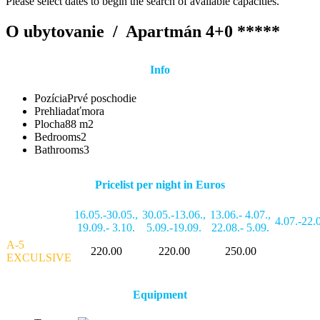
Please select dates to begin the search of available capacities.
O ubytovanie /
Apartmán 4+0 *****
Info
Pozícia
Prvé poschodie
Prehliadať
mora
Plocha
88 m2
Bedrooms
2
Bathrooms
3
Pricelist per night in Euros
16.05.-30.05.
,
30.05.-13.06.
,
13.06.- 4.07.
,
4.07.-22.
19.09.- 3.10.
5.09.-19.09.
22.08.- 5.09.
A-5
220.00
220.00
250.00
EXCULSIVE
Equipment