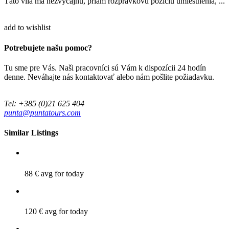
Táto vila má nezvyčajnú, priam rozprávkovú pozíciu umiestnenia, ...
add to wishlist
Potrebujete našu pomoc?
Tu sme pre Vás. Naši pracovníci sú Vám k dispozícii 24 hodín
denne. Neváhajte nás kontaktovať alebo nám pošlite požiadavku.
Tel: +385 (0)21 625 404
punta@puntatours.com
Similar Listings
88 €
avg for today
120 €
avg for today