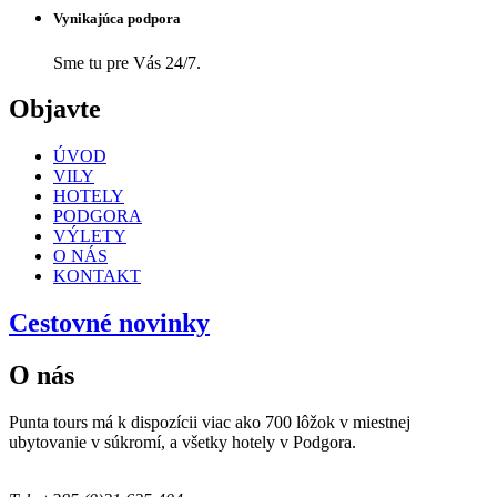
Vynikajúca podpora
Sme tu pre Vás 24/7.
Objavte
ÚVOD
VILY
HOTELY
PODGORA
VÝLETY
O NÁS
KONTAKT
Cestovné novinky
O nás
Punta tours má k dispozícii viac ako 700 lôžok v miestnej
ubytovanie v súkromí, a všetky hotely v Podgora.