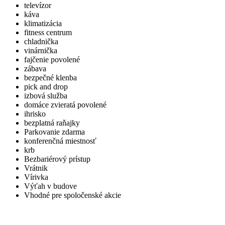
televízor
káva
klimatizácia
fitness centrum
chladnička
vinárnička
fajčenie povolené
zábava
bezpečné klenba
pick and drop
izbová služba
domáce zvieratá povolené
ihrisko
bezplatná raňajky
Parkovanie zdarma
konferenčná miestnosť
krb
Bezbariérový prístup
Vrátnik
Vírivka
Výťah v budove
Vhodné pre spoločenské akcie