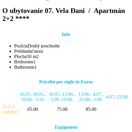
O ubytovanie 07. Vela Đani /
Apartmán
2+2 ****
Info
Pozícia
Druhý poschodie
Prehliadať
mora
Plocha
50 m2
Bedrooms
1
Bathrooms
1
Pricelist per night in Euros
16.05.-30.05.
,
30.05.-13.06.
,
13.06.- 4.07.
,
4.07.-22.08.
19.09.- 3.10.
5.09.-19.09.
22.08.- 5.09.
A-2+2
65.00
75.00
85.00
comfort
Equipment