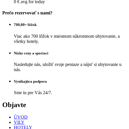
0 €
avg for today
Prečo rezervovať s nami?
700,00+ lôžok
Viac ako 700 lôžok v miestnom súkromnom ubytovanie, a
všetky hotely.
Nízke ceny a sporiaci
Nasledujte nás, uložiť svoje peniaze a nájsť si ubytovanie u
nás.
Vynikajúca podpora
Sme tu pre Vás 24/7.
Objavte
ÚVOD
VILY
HOTELY