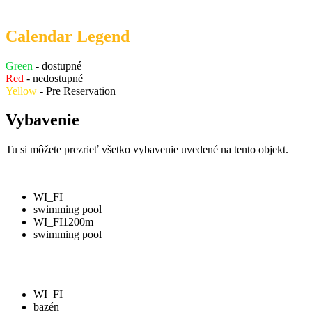
Calendar Legend
Green
- dostupné
Red
- nedostupné
Yellow
- Pre Reservation
Vybavenie
Tu si môžete prezrieť všetko vybavenie uvedené na tento objekt.
WI_FI
swimming pool
WI_FI
1200m
swimming pool
WI_FI
bazén