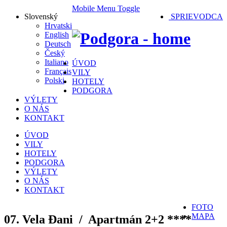
Mobile Menu Toggle
Slovenský
SPRIEVODCA
Hrvatski
English
Deutsch
Český
Italiano
ÚVOD
Français
VILY
Polski
HOTELY
PODGORA
VÝLETY
O NÁS
KONTAKT
ÚVOD
VILY
HOTELY
PODGORA
VÝLETY
O NÁS
KONTAKT
FOTO
MAPA
07. Vela Đani /
Apartmán 2+2 ****